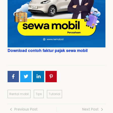
Download contoh faktur pajak sewa mobil
Rental mobil
Tips
Tutorial
Previous Post
Next Post