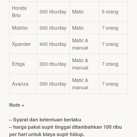
Honda
300 ribu/day
Matic
5 orang
Brio
Mobilio
300 ribu/day
Matic
7 orang
Matic &
Xpander
400 ribu/day
7 orang
manual
Matic &
Ertiga
300 ribu/day
7 orang
manual
Matic &
Avanza
350 ribu/day
7 orang
manual
Note =
– Syarat dan ketentuan berlaku
–
harga pakai supir tinggal ditambahkan 100 ribu
per hari untuk biaya supir hidup.