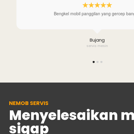
☆
☆
☆
☆
☆
Bengkel mobil panggilan yang gercep ban
Bujang
servis mesin
NEMOB SERVIS
Menyelesaikan m
sigap