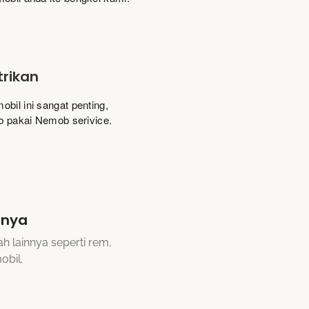
trikan
bil ini sangat penting,
ib pakai Nemob serivice.
nnya
h lainnya seperti rem,
obil.