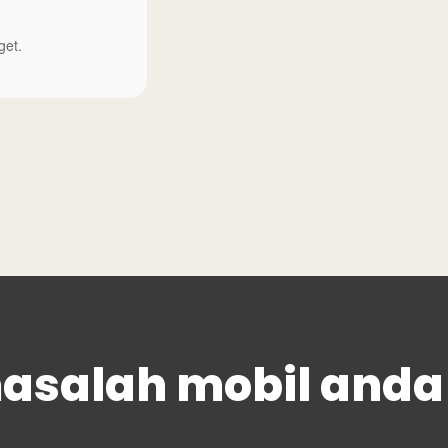
☆
☆
☆
get.
Mekaniknya sangat terampi
Keyt
Bengkel mobil 
asalah mobil anda