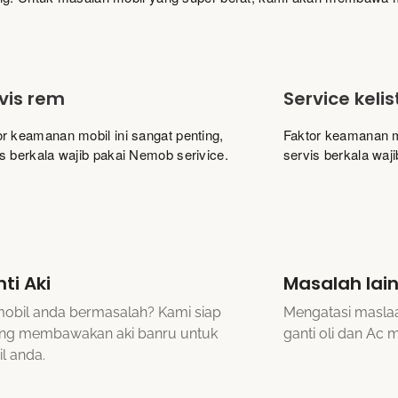
vis rem
Service kelis
or keamanan mobil ini sangat penting,
Faktor keamanan mo
is berkala wajib pakai Nemob serivice.
servis berkala waj
ti Aki
Masalah lai
mobil anda bermasalah? Kami siap
Mengatasi maslaa
ng membawakan aki banru untuk
ganti oli dan Ac m
l anda.